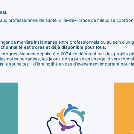
nal
.
 aux professionnels de santé, d’Ile-de-France de mieux se coordonn
anger de manière instantanée entre professionnels ou au sein d’un
ctionnalité est d’ores et déjà disponible pour tous.
 progressivement depuis l’été 2024 en débutant par des projets pil
des notes partagées, les jalons de sa prise en charge, divers formula
us le souhaitez – d’être notifié en cas d’événement important pour la
néc
les
le
no
ers
par
L
 des