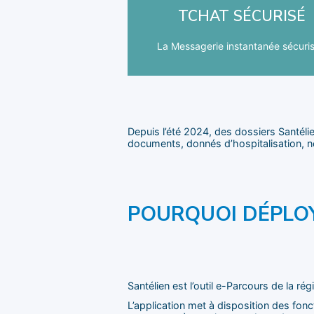
professionnels de santé franciliens
TCHAT SÉCURISÉ
Échangez de façon sécurisée ent
La Messagerie instantanée sécuri
Depuis l’été 2024, des dossiers Santéli
documents, donnés d’hospitalisation, n
POURQUOI DÉPLOY
Santélien est l’outil e-Parcours de la ré
L’application met à disposition des fon