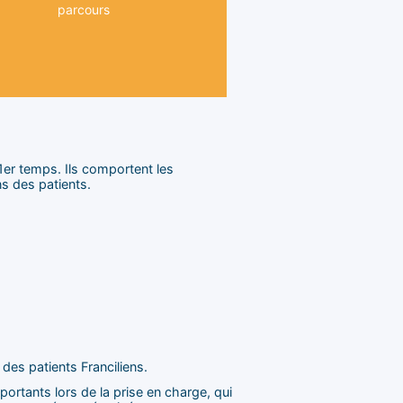
e soins de vos patients. Notes
parcours
fessionnels, membres du cercle
ordonnez-vous avec les autres
1er temps. Ils comportent les
s des patients.
 des patients Franciliens.
ortants lors de la prise en charge, qui