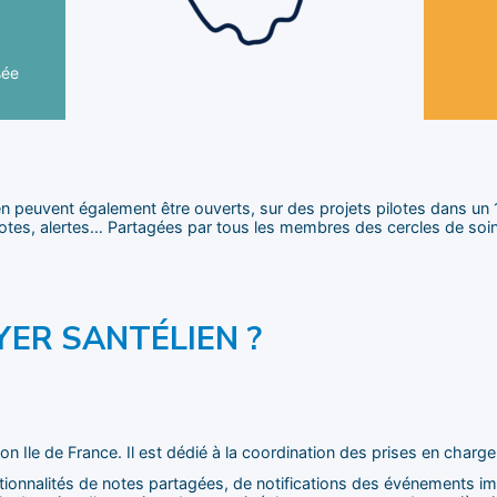
d
! Le
pro
re
Co
sée
en peuvent également être ouverts, sur des projets pilotes dans un 
otes, alertes… Partagées par tous les membres des cercles de soin
ER SANTÉLIEN ?
gion Ile de France. Il est dédié à la coordination des prises en charge
ctionnalités de notes partagées, de notifications des événements imp