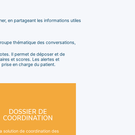
er, en partageant les informations utiles
 groupe thématique des conversations,
otes. Il permet de déposer et de
ires et scores. Les alertes et
 prise en charge du patient.
en charge.
essaire pour adapter votre prise
DOSSIER DE
disposer de toute l’information
COORDINATION
tifications, vous permettent de
tagées, ligne de vie du patient,
a solution de coordination des