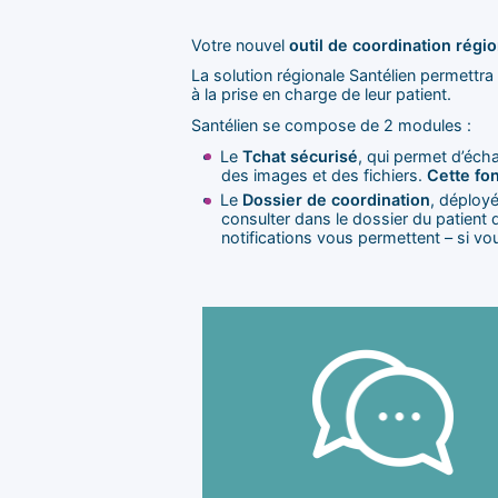
Votre nouvel
outil de coordination régio
La solution régionale Santélien permettra
à la prise en charge de leur patient.
Santélien se compose de 2 modules :
Le
Tchat sécurisé
, qui permet d’éch
des images et des fichiers.
Cette fon
Le
Dossier de coordination
, déployé
consulter dans le dossier du patient 
notifications vous permettent – si vo
données de santé
respect de la réglementation sur 
de manière instantanée et dans 
messages, des photos et des fichi
tchat vous permet de transmettre