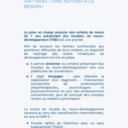
VIATRAJECTOIRE RÉPOND À CE
BESOIN !
La prise en charge précoce des enfants de moins
de 7 ans présentant des troubles du neuro-
développement (TND)
est une priorité.
Afin de soutenir les familles confrontées aux
premières difficultés de leurs enfants, un dispositif
de repérage des écarts inhabituels de
développement est mis en place.
Il permet
d’orienter
les enfants présentant des
troubles du neuro-développement vers une
plateforme de coordination.
Il s’agit
d’engager
– sans attendre la
stabilisation d’un diagnostic – l’intervention
coordonnée de professionnels
(ergothérapeutes, psychologues et
psychomotriciens) en plus des professionnels
conventionnés, puis de renvoyer des comptes
rendus au médecin prescripteur.
La notion de trouble du neuro-développement
s’entend au sens des classifications internationales,
tel que le DSM-V :
Trouble déficit de l’attention avec ou sans
hyperactivité (TDAH) ;