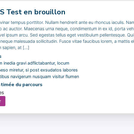
 Test en brouillon
vinar tempus porttitor. Nullam hendrerit ante eu rhoncus iaculis. Na
eo ac auctor. Maecenas urna neque, condimentum in ex id, porta vehi
vel ipsum arcu. Sed egestas tellus eget vestibulum pellentesque. Qui
neque malesuada sollicitudin. Fusce vitae faucibus lorem, a mattis el
 sapien, at […]
s
 inedia gravi adflictabantur, locum
so miretur, si post exsudatos labores
ctibus navigerum nusquam visitur flumen
timée du parcours
es
r