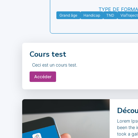
TYPE DE FORMA
Grand âge
Handicap
TND
ViaTraject
Cours test
Ceci est un cours test.
Accéder
Décou
Lorem Ipsu
been the 
took a gal