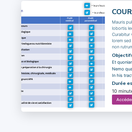
COURS
Mauris pul
lobortis l
Curabitur 
lorem sed 
non rutrum
Objectif
Et quoniam
Nemo quae
In his tra
Durée es
10 minut
Accéde