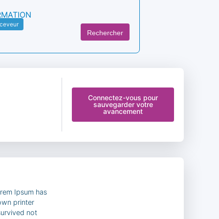
RMATION
ceveur
Rechercher
Connectez-vous pour
sauvegarder votre
avancement
Lorem Ipsum has
own printer
survived not