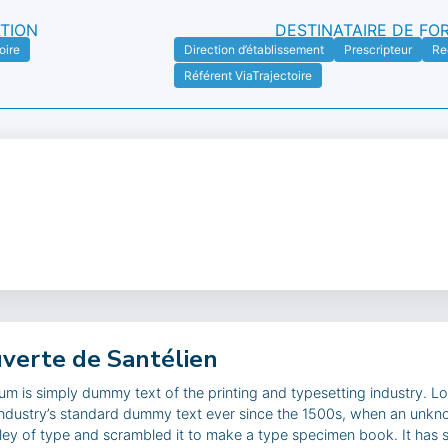
TION
DESTINATAIRE DE FO
oire
Direction d’établissement
Prescripteur
Re
Référent ViaTrajectoire
verte de Santélien
m is simply dummy text of the printing and typesetting industry. 
industry’s standard dummy text ever since the 1500s, when an unkn
ley of type and scrambled it to make a type specimen book. It has 