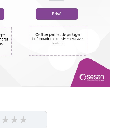
★
★
★
★