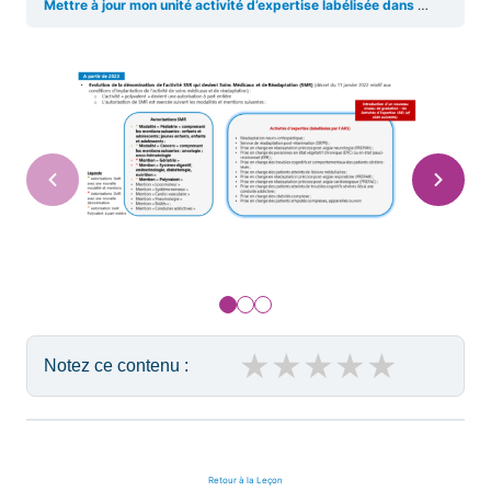
Mettre à jour mon unité activité d’expertise labélisée dans ViaTrajectoire
★
★
★
★
★
Notez ce contenu :
Retour à la Leçon