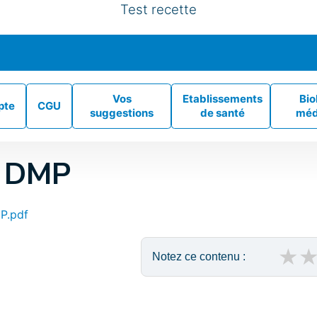
Test recette
Vos
Etablissements
Bio
pte
CGU
suggestions
de santé
méd
 DMP
P.pdf
★
Notez ce contenu :