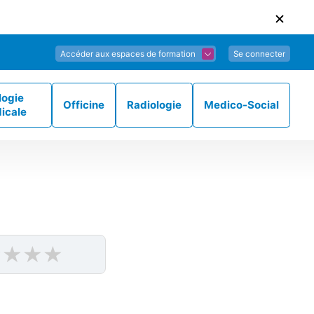
Accéder aux espaces de formation
Se connecter
logie
Officine
Radiologie
Medico-Social
icale
★
★
★
★