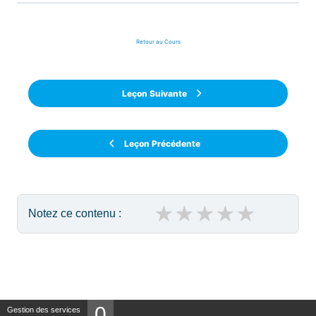
Retour au Cours
Leçon Suivante
Leçon Précédente
★
★
★
★
★
Notez ce contenu :
Panneau de gestion des cookies
0
Gestion des services